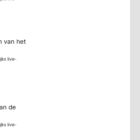
 van het
ks live-
Van de
ks live-