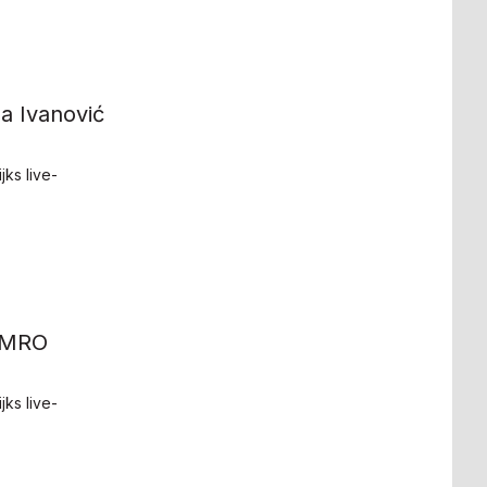
a Ivanović
ks live-
AMRO
ks live-