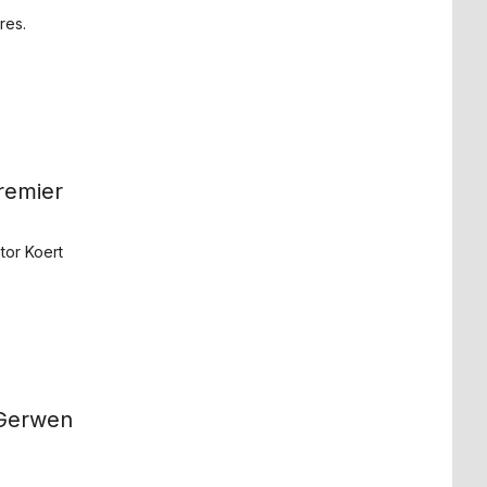
res.
remier
tor Koert
 Gerwen