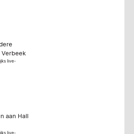
ndere
lf Verbeek
ks live-
n aan Hall
ks live-