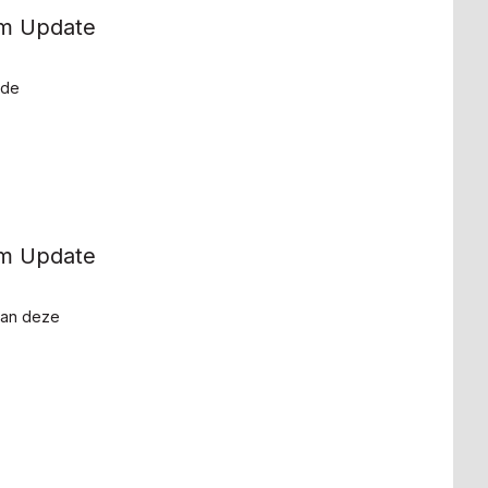
am Update
 de
am Update
 van deze