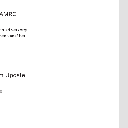
N AMRO
ruari verzorgt
ngen vanaf het
am Update
de