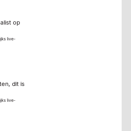
alist op
ks live-
en, dit is
ks live-