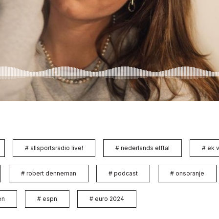
#
allsportsradio live!
#
nederlands elftal
#
ek 
#
robert denneman
#
podcast
#
onsoranje
en
#
espn
#
euro 2024