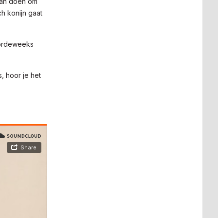
 aan doen om
h konijn gaat
doordeweeks
, hoor je het