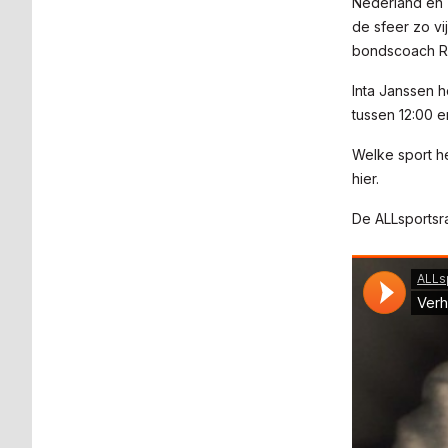
Nederland en 
de sfeer zo v
bondscoach Ro
Inta Janssen 
tussen 12:00 e
Welke sport he
hier.
De ALLsports