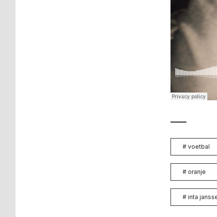
#
voetbal
#
oranje
#
inta janss