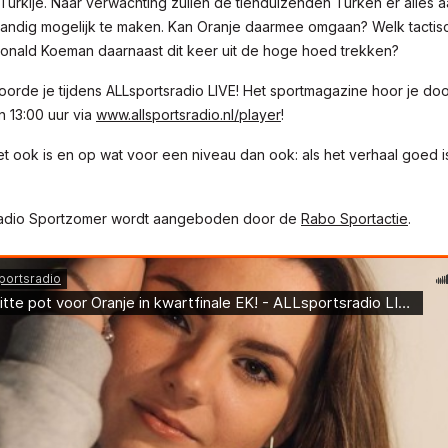
Turkije. Naar verwachting zullen de tienduizenden Turken er alles
ijandig mogelijk te maken. Kan Oranje daarmee omgaan? Welk tactisc
nald Koeman daarnaast dit keer uit de hoge hoed trekken?
hoorde je tijdens ALLsportsradio LIVE! Het sportmagazine hoor je 
n 13:00 uur via
www.allsportsradio.nl/player
!
t ook is en op wat voor een niveau dan ook: als het verhaal goed is
radio Sportzomer wordt aangeboden door de
Rabo Sportactie
.