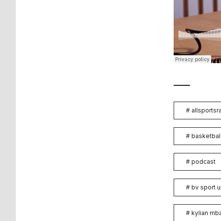
#
allsportsr
#
basketbal
#
podcast
#
bv sport 
#
kylian m