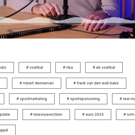
adio
#
voetbal
#
nba
#
ek voetbal
#
robert denneman
#
frank van den wall bake
#
sportmarketing
#
sportsponsoring
#
real m
update
#
televisierechten
#
euro 2024
#
ivrm
bappé