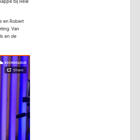
bappé bij Real
e en Robert
ting. Van
ls en de