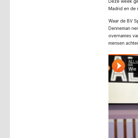
Deze week gin
Madrid en de n
Waar de BV Sp
Denneman neme
overnames van
mensen achter