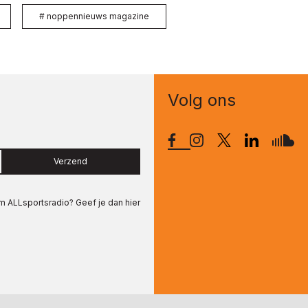
#
noppennieuws magazine
Volg ons
Verzend
om
ALLsportsradio
? Geef je dan hier