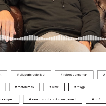
t
#
allsportsradio live!
#
robert denneman
#
#
motorcross
#
wmx
#
mxgp
an kempen
#
kemco sports pr & management
#
mx2