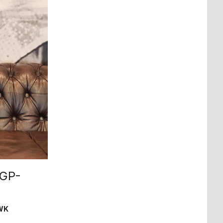
XGP-
 WK