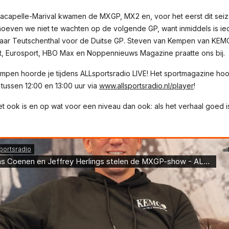
 Lacapelle-Marival kwamen de MXGP, MX2 en, voor het eerst dit se
 hoeven we niet te wachten op de volgende GP, want inmiddels is ie
aar Teutschenthal voor de Duitse GP. Steven van Kempen van KEM
 Eurosport, HBO Max en Noppennieuws Magazine praatte ons bij.
mpen hoorde je tijdens ALLsportsradio LIVE! Het sportmagazine hoo
ussen 12:00 en 13:00 uur via
www.allsportsradio.nl/player
!
t ook is en op wat voor een niveau dan ook: als het verhaal goed is