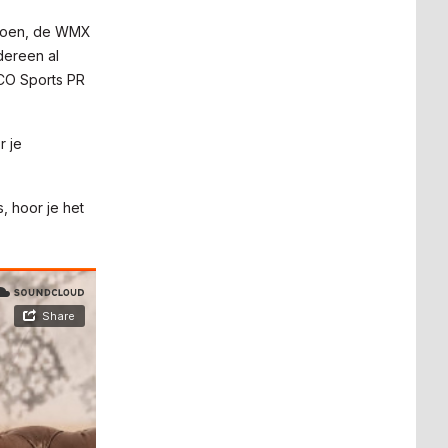
izoen, de WMX
dereen al
CO Sports PR
r je
, hoor je het