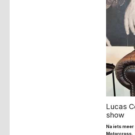
Lucas C
show
Na iets meer
Motorcross.