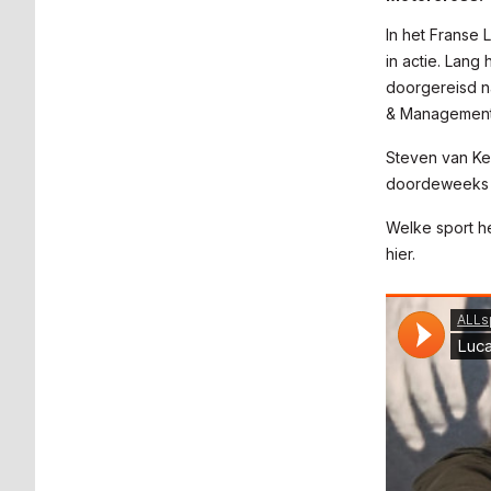
In het Franse
in actie. Lang
doorgereisd n
& Management,
Steven van Ke
doordeweeks t
Welke sport he
hier.