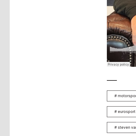
#
motorspor
#
eurosport
#
steven v