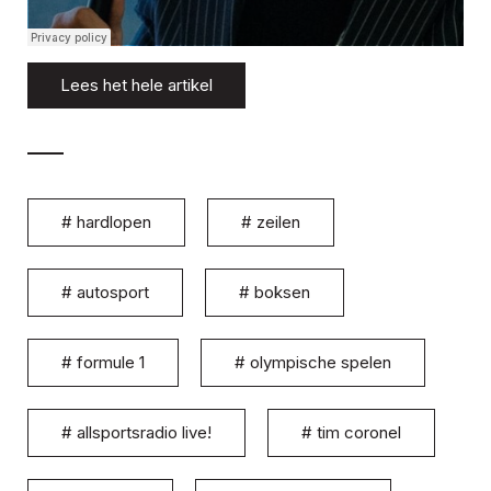
Lees het hele artikel
#
hardlopen
#
zeilen
#
autosport
#
boksen
#
formule 1
#
olympische spelen
#
allsportsradio live!
#
tim coronel