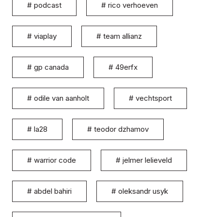
#
podcast
#
rico verhoeven
#
viaplay
#
team allianz
#
gp canada
#
49erfx
#
odile van aanholt
#
vechtsport
#
la28
#
teodor dzhamov
#
warrior code
#
jelmer lelieveld
#
abdel bahiri
#
oleksandr usyk