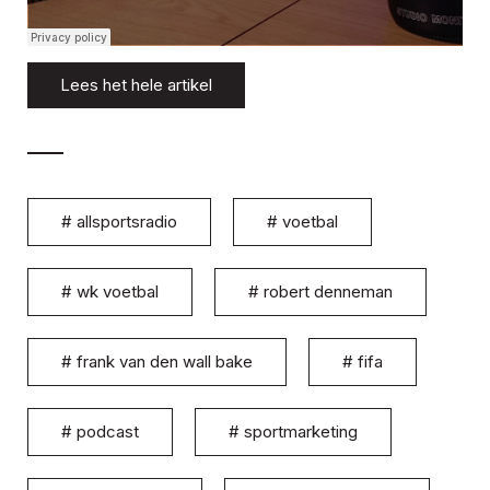
Lees het hele artikel
#
allsportsradio
#
voetbal
#
wk voetbal
#
robert denneman
#
frank van den wall bake
#
fifa
#
podcast
#
sportmarketing